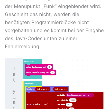
der Menüpunkt „Funk“ eingeblendet wird.
Geschieht das nicht, werden die
benötigten Programmierblöcke nicht
vorgehalten und es kommt bei der Eingabe
des Java-Codes unten zu einer
Fehlermeldung.
l
e
t
y
_
a
c