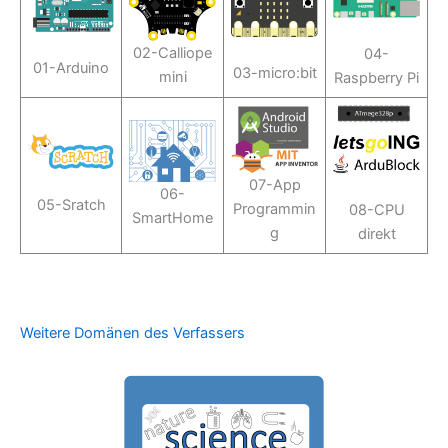
02-Calliope
04-
01-Arduino
03-micro:bit
mini
Raspberry Pi
07-App
06-
05-Sratch
Programmin
08-CPU
SmartHome
g
direkt
Weitere Domänen des Verfassers