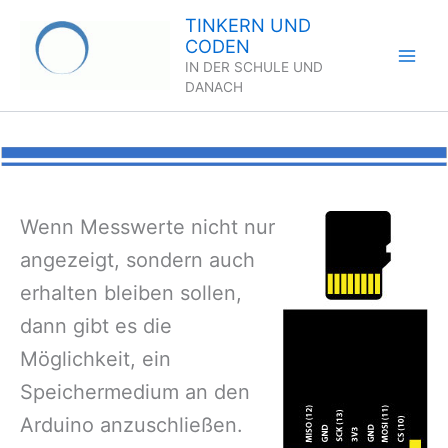
Zum
TINKERN UND
Inhalt
CODEN
springen
IN DER SCHULE UND
DANACH
Wenn Messwerte nicht nur
angezeigt, sondern auch
erhalten bleiben sollen,
dann gibt es die
Möglichkeit, ein
Speichermedium an den
Arduino anzuschließen.