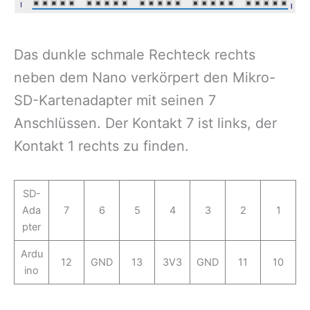
Das dunkle schmale Rechteck rechts
neben dem Nano verkörpert den Mikro-
SD-Kartenadapter mit seinen 7
Anschlüssen. Der Kontakt 7 ist links, der
Kontakt 1 rechts zu finden.
SD-
Ada
7
6
5
4
3
2
1
pter
Ardu
12
GND
13
3V3
GND
11
10
ino