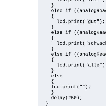
  }

  else if ((analogRea
  {

    lcd.print("gut");

  }

  else if ((analogRea
  {

    lcd.print("schwach
  }

  else if ((analogRea
  {

    lcd.print("alle");
  }

  else

  {

  lcd.print("");

  }

  delay(250);

} 