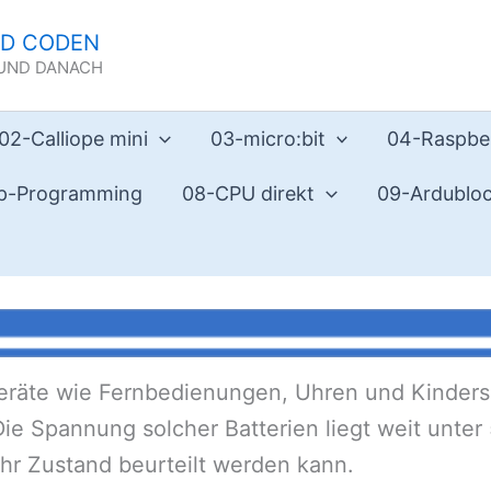
ND CODEN
 UND DANACH
02-Calliope mini
03-micro:bit
04-Raspber
p-Programming
08-CPU direkt
09-Ardublo
 Geräte wie Fernbedienungen, Uhren und Kinders
e Spannung solcher Batterien liegt weit unter 
hr Zustand beurteilt werden kann.