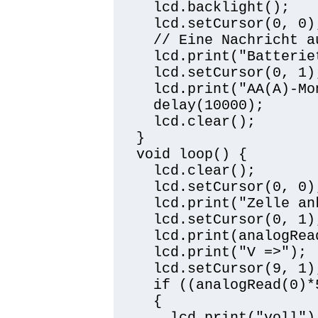
  lcd.backlight();

  lcd.setCursor(0, 0);
  // Eine Nachricht a
  lcd.print("Batteriet
  lcd.setCursor(0, 1);
  lcd.print("AA(A)-Mon
  delay(10000);

  lcd.clear();

}

void loop() {

  lcd.clear();

  lcd.setCursor(0, 0);
  lcd.print("Zelle ank
  lcd.setCursor(0, 1);
  lcd.print(analogRea
  lcd.print("V =>");

  lcd.setCursor(9, 1);
  if ((analogRead(0)*
  {

    lcd.print("voll");