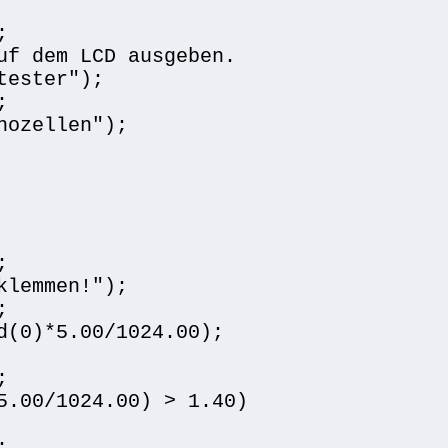


uf dem LCD ausgeben.

ester");



ozellen");



lemmen!");



d(0)*5.00/1024.00);



5.00/1024.00) > 1.40)


