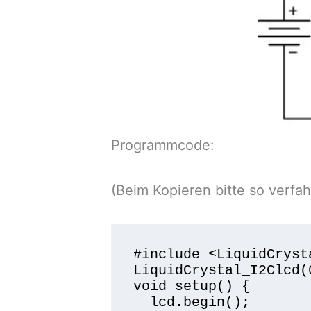
Programmcode:
(Beim Kopieren bitte so verfah
#include <LiquidCrysta
LiquidCrystal_I2Clcd(
void setup() {

  lcd.begin();
